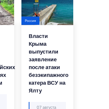
Россия
Власти
Крыма
выпустили
заявление
йских
после атаки
оях
безэкипажного
м
катера ВСУ на
Ялту
07 августа