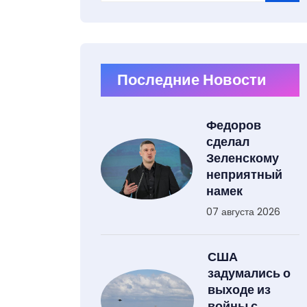
Type 2 or more characters for results.
Последние Новости
Федоров
сделал
Зеленскому
неприятный
намек
07 августа 2026
США
задумались о
выходе из
войны с