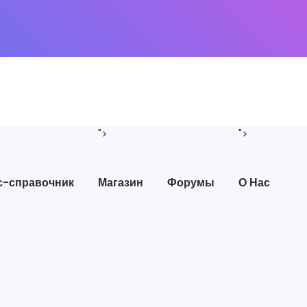
">
">
с-справочник
Магазин
Форумы
О Нас