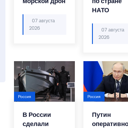
морской дрон
по стране
НАТО
07 августа
2026
07 августа
2026
Россия
Россия
В России
Путин
сделали
оперативн