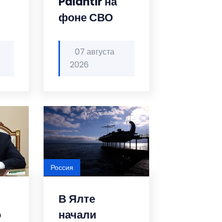
Palantir на
фоне СВО
07 августа
2026
Россия
В Ялте
о
начали