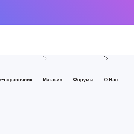
">
">
с-справочник
Магазин
Форумы
О Нас