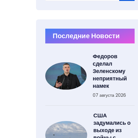
Type 2 or more characters for results.
Последние Новости
Федоров
сделал
Зеленскому
неприятный
намек
07 августа 2026
США
задумались о
выходе из
войны с