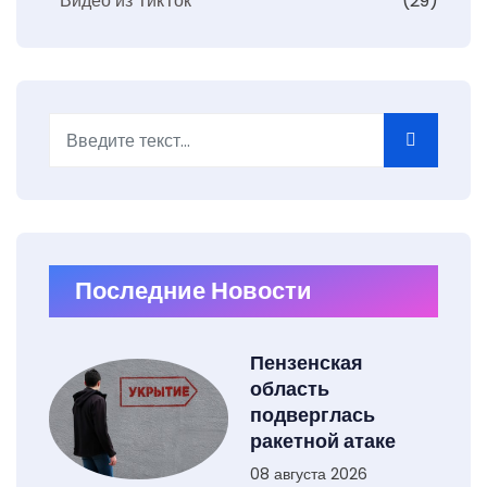
Видео из ТикТок
(29)
Поиск
Type 2 or more characters for results.
Последние Новости
Пензенская
область
подверглась
ракетной атаке
08 августа 2026