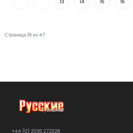
13
14
15
16
Страница 18 из 47
+44 (0) 2036 272028