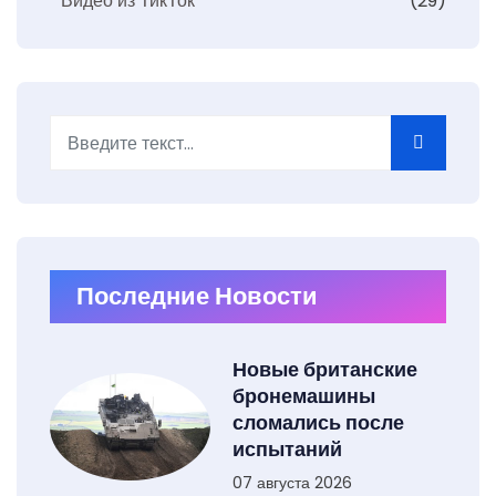
Видео из ТикТок
(29)
Поиск
Type 2 or more characters for results.
Последние Новости
Новые британские
бронемашины
сломались после
испытаний
07 августа 2026