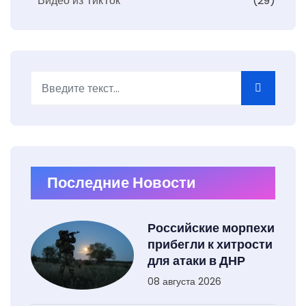
Видео из ТикТок
(29)
Поиск
Type 2 or more characters for results.
Последние Новости
Российские морпехи
прибегли к хитрости
для атаки в ДНР
08 августа 2026