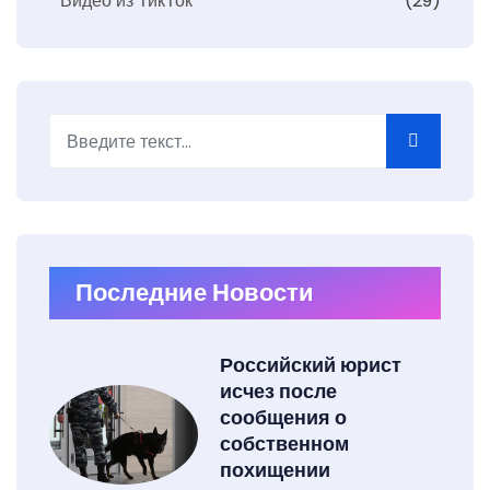
Видео из ТикТок
(29)
Поиск
Type 2 or more characters for results.
Последние Новости
Российский юрист
исчез после
сообщения о
собственном
похищении