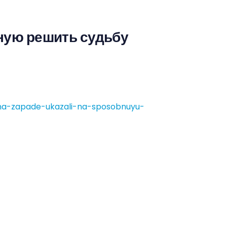
бную решить судьбу
/na-zapade-ukazali-na-sposobnuyu-