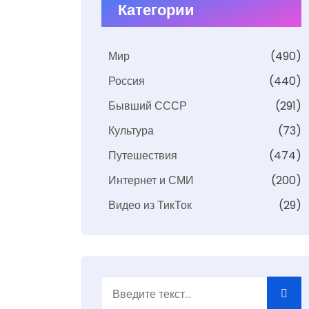
Категории
Мир
(490)
Россия
(440)
Бывший СССР
(291)
Культура
(73)
Путешествия
(474)
Интернет и СМИ
(200)
Видео из ТикТок
(29)
Поиск