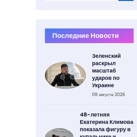
Type 2 or more characters for results.
Последние Новости
Зеленский
раскрыл
масштаб
ударов по
Украине
09 августа 2026
48-летняя
Екатерина Климова
показала фигуру в
купальнике и