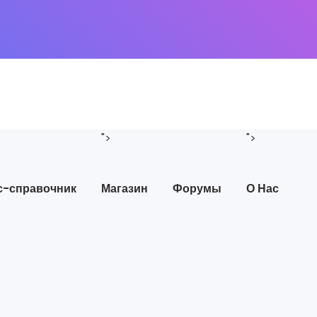
">
">
с-справочник
Магазин
Форумы
О Нас