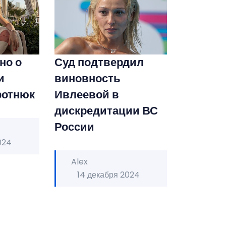
но о
Суд подтвердил
и
виновность
ротнюк
Ивлеевой в
дискредитации ВС
России
024
Alex
14 декабря 2024