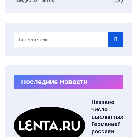
Видео из ТикТок
(29)
Поиск
Последние Новости
Названо
число
высланных
Германией
россиян