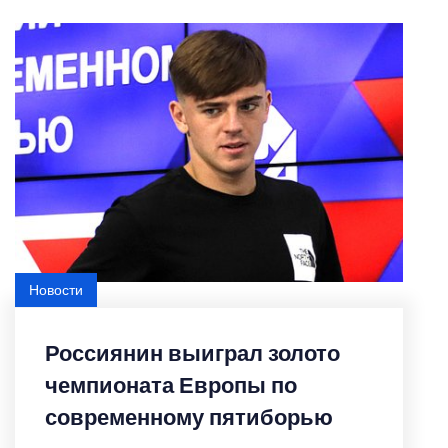
Новости
Featured
Россиянин выиграл золото
чемпионата Европы по
современному пятиборью