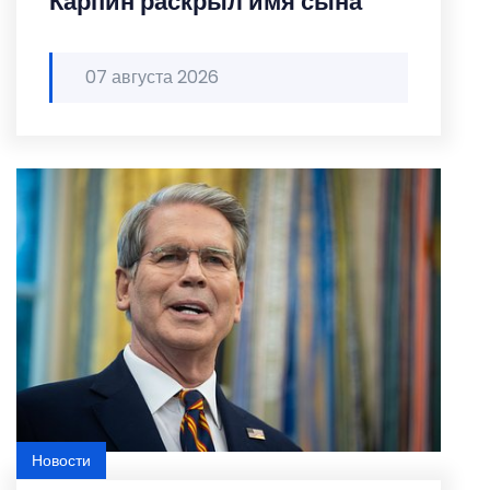
Карпин раскрыл имя сына
07 августа 2026
Новости
Featured