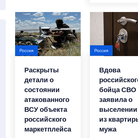
Россия
Россия
Раскрыты
Вдова
детали о
российског
состоянии
бойца СВО
атакованного
заявила о
ВСУ объекта
выселении
российского
из квартир
маркетплейса
мужа