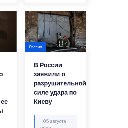
Россия
В России
о
заявили о
разрушительной
силе удара по
 ее
Киеву
ы
05 августа