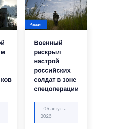
Россия
ой
Военный
им
раскрыл
настрой
российских
иков
солдат в зоне
спецоперации
05 августа
2026