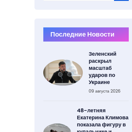
Type 2 or more characters for results.
Последние Новости
Зеленский
раскрыл
масштаб
ударов по
Украине
09 августа 2026
48-летняя
Екатерина Климова
показала фигуру в
купальнике и