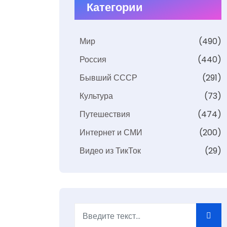
Категории
Мир
(490)
Россия
(440)
Бывший СССР
(291)
Культура
(73)
Путешествия
(474)
Интернет и СМИ
(200)
Видео из ТикТок
(29)
Поиск