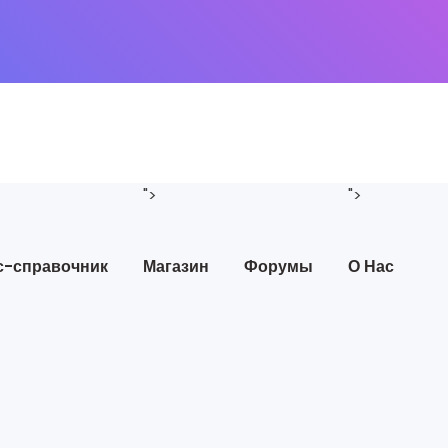
">
">
с-справочник
Магазин
Форумы
О Нас