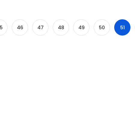
5
46
47
48
49
50
51