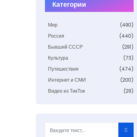
Категории
Мир
(490)
Россия
(440)
Бывший СССР
(291)
Культура
(73)
Путешествия
(474)
Интернет и СМИ
(200)
Видео из ТикТок
(29)
Поиск