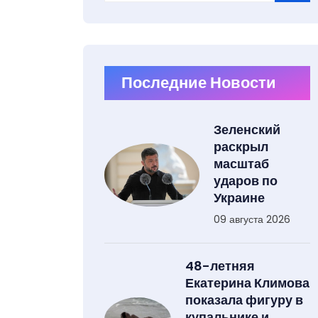
Type 2 or more characters for results.
Последние Новости
Зеленский
раскрыл
масштаб
ударов по
Украине
09 августа 2026
48-летняя
Екатерина Климова
показала фигуру в
купальнике и