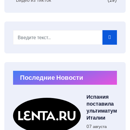
Видео из ТикТок
(29)
Поиск
Type 2 or more characters for results.
Последние Новости
Испания
поставила
ультиматум
Италии
07 августа