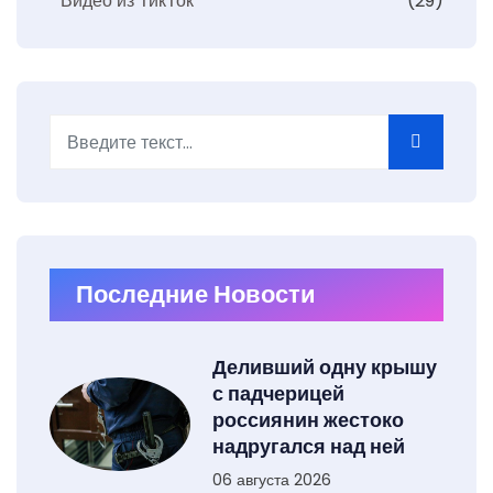
Видео из ТикТок
(29)
Поиск
Type 2 or more characters for results.
Последние Новости
Деливший одну крышу
с падчерицей
россиянин жестоко
надругался над ней
06 августа 2026