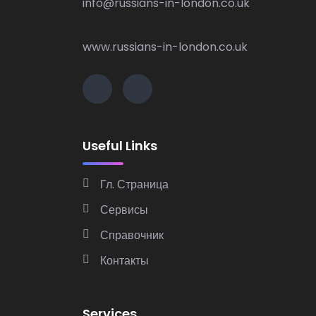
info@russians-in-london.co.uk
www.russians-in-london.co.uk
Useful Links
Гл. Страница
Сервисы
Справочник
Контакты
Services