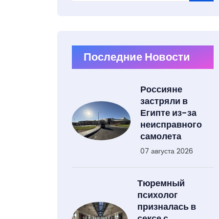
Type 2 or more characters for results.
Последние Новости
Россияне
застряли в
Египте из-за
неисправного
самолета
07 августа 2026
Тюремный
психолог
призналась в
сексе с