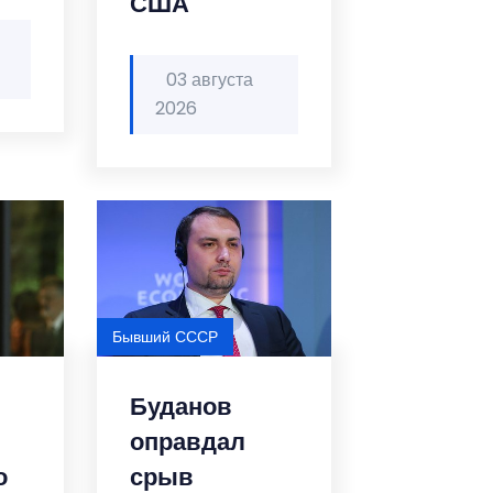
США
03 августа
2026
Бывший СССР
Буданов
оправдал
о
срыв