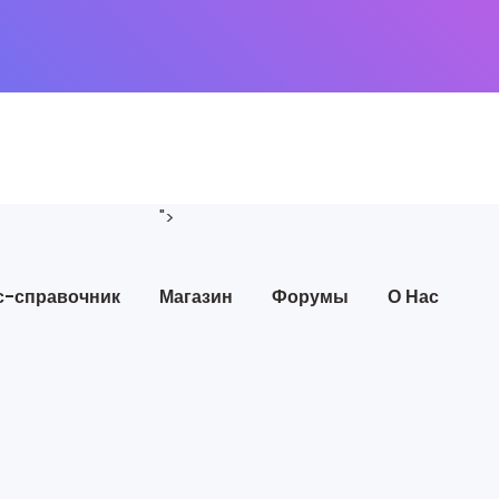
">
с-справочник
Магазин
Форумы
О Нас