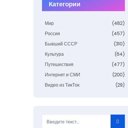
Категории
Мир
(482)
Россия
(457)
Бывший СССР
(310)
Культура
(64)
Путешествия
(477)
Интернет и СМИ
(200)
Видео из ТикТок
(29)
Поиск