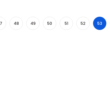
7
48
49
50
51
52
53