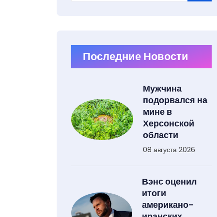
Type 2 or more characters for results.
Последние Новости
Мужчина
подорвался на
мине в
Херсонской
области
08 августа 2026
Вэнс оценил
итоги
американо-
иранских