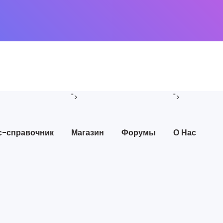
">
">
с-справочник
Магазин
Форумы
О Нас